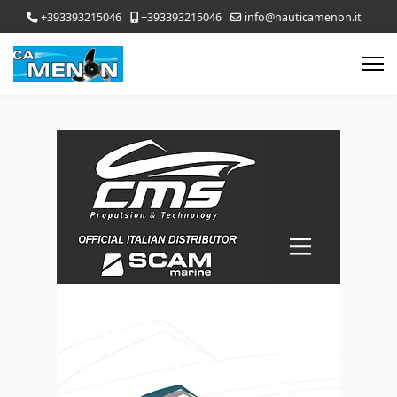
+393393215046
+393393215046
info@nauticamenon.it